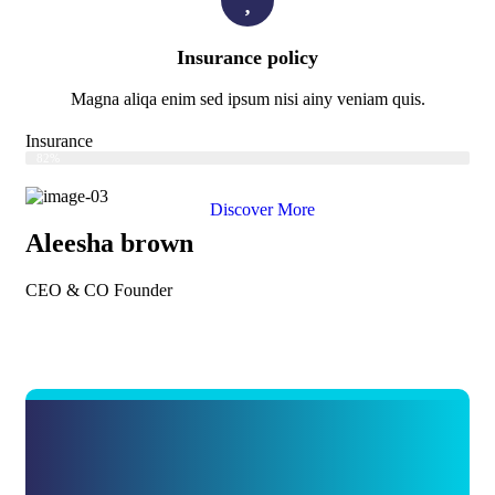
Insurance policy
Magna aliqa enim sed ipsum nisi ainy veniam quis.
Insurance
Web Designer
82%
Discover More
Aleesha brown
CEO & CO Founder