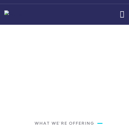
Get a Quote
Providing the best insurance policy to
customers.
WHAT WE’RE OFFERING