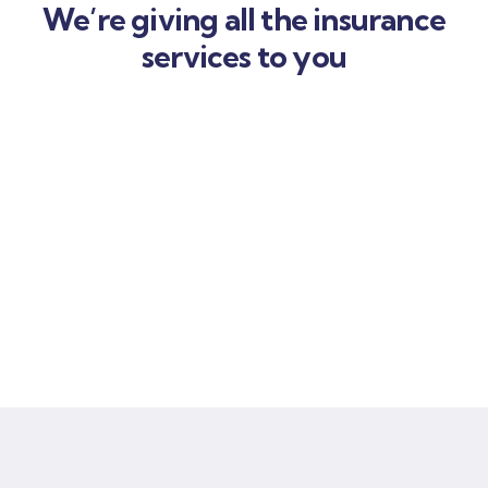
We’re giving all the insurance
services to you
Car
insurance
Lorem ipsum is simply sit of free text dolor.